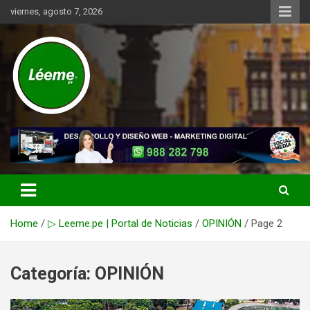
Skip
viernes, agosto 7, 2026
to
content
Noticias de actualidad del mundo distrital, vecinal, municipal y de
Léeme.pe
negocios a nivel de Lima Metropolitana, sin descuidar las noticias
de alcance nacional.
Home
▷ Leeme.pe | Portal de Noticias
OPINIÓN
Page 2
Categoría:
OPINIÓN