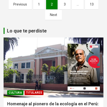
Paginación
Previous
1
2
3
…
13
de
Next
entradas
Lo que te perdiste
CULTURA
TITULARES
Homenaje al pionero de la ecología en el Perú: