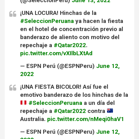
(@SeleccionPeru)
June 13, 2022
¡UNA LOCURA! Hinchas de la
#SeleccionPeruana
ya hacen la fiesta
en el hotel de concentración previo al
banderazo de aliento con motivo del
repechaje a
#Qatar2022
.
pic.twitter.com/vXIlbLXtAd
— ESPN Perú (@ESPNPeru)
June 12,
2022
¡UNA FIESTA BICOLOR! Así fue el
emotivo banderazo de los hinchas de la
#SeleccionPeruana
a un día del
repechaje a
#Qatar2022
contra
Australia.
pic.twitter.com/nMeqi0haV1
— ESPN Perú (@ESPNPeru)
June 12,