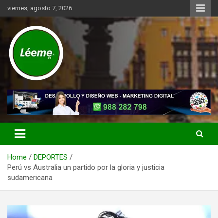
Skip
viernes, agosto 7, 2026
to
content
Noticias de actualidad del mundo distrital, vecinal, municipal y de
Léeme.pe
negocios a nivel de Lima Metropolitana, sin descuidar las noticias
de alcance nacional.
Home
DEPORTES
Perú vs Australia un partido por la gloria y justicia
sudamericana