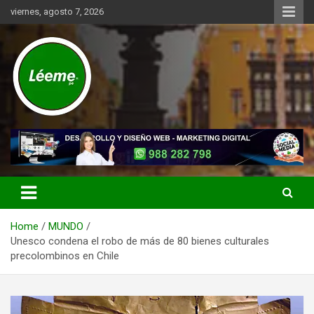
Skip
viernes, agosto 7, 2026
to
content
Noticias de actualidad del mundo distrital, vecinal, municipal y de
Léeme.pe
negocios a nivel de Lima Metropolitana, sin descuidar las noticias
de alcance nacional.
Home
MUNDO
Unesco condena el robo de más de 80 bienes culturales
precolombinos en Chile