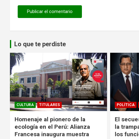
Lo que te perdiste
CULTURA
TITULARES
POLÍTICA
Homenaje al pionero de la
El secue
ecología en el Perú: Alianza
la tramp
Francesa inaugura muestra
los funci