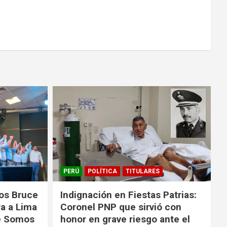
PERÚ
POLÍTICA
TITULARES
los Bruce
Indignación en Fiestas Patrias:
ra a Lima
Coronel PNP que sirvió con
de Somos
honor en grave riesgo ante el