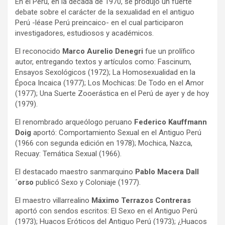
En el Perú, en la década de 1970, se produjo un fuerte
debate sobre el carácter de la sexualidad en el antiguo
Perú -léase Perú preincaico- en el cual participaron
investigadores, estudiosos y académicos.
El reconocido
Marco Aurelio Denegri
fue un prolífico
autor, entregando textos y artículos como: Fascinum,
Ensayos Sexológicos (1972); La Homosexualidad en la
Época Incaica (1977); Los Mochicas: De Todo en el Amor
(1977); Una Suerte Zooerástica en el Perú de ayer y de hoy
(1979).
El renombrado arqueólogo peruano
Federico Kauffmann
Doig
aportó: Comportamiento Sexual en el Antiguo Perú
(1966 con segunda edición en 1978); Mochica, Nazca,
Recuay: Temática Sexual (1966).
El destacado maestro sanmarquino
Pablo Macera Dall
´orso
publicó Sexo y Coloniaje (1977).
El maestro villarrealino
Máximo Terrazos Contreras
aportó con sendos escritos: El Sexo en el Antiguo Perú
(1973); Huacos Eróticos del Antiguo Perú (1973); ¿Huacos