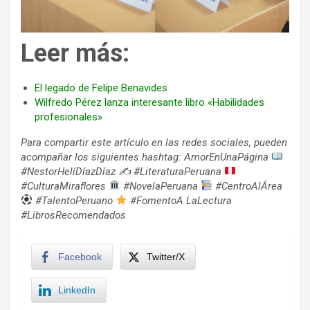
Leer más:
El legado de Felipe Benavides
Wilfredo Pérez lanza interesante libro «Habilidades
profesionales»
Para compartir este artículo en las redes sociales, pueden
acompañar los siguientes hashtag: AmorEnUnaPágina
#NestorHelíDíazDíaz ✍
#LiteraturaPeruana
#CulturaMiraflores
#NovelaPeruana
#CentroAlÁrea
#TalentoPeruano
#FomentoA LaLectura
#LibrosRecomendados
Facebook
Twitter/X
LinkedIn