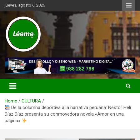
Skip
jueves, agosto 6, 2026
to
content
Noticias de actualidad del mundo distrital, vecinal, municipal y de
Léeme.pe
negocios a nivel de Lima Metropolitana, sin descuidar las noticias
de alcance nacional.
Home
CULTURA
De la columna deportiva a la narrativa peruana: Nestor Helí
Díaz Díaz presenta su conmovedora novela «Amor en una
página»