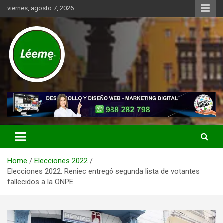
Skip
viernes, agosto 7, 2026
to
content
Noticias de actualidad del mundo distrital, vecinal, municipal y de
Léeme.pe
negocios a nivel de Lima Metropolitana, sin descuidar las noticias
de alcance nacional.
Home
Elecciones 2022
Elecciones 2022: Reniec entregó segunda lista de votantes
fallecidos a la ONPE