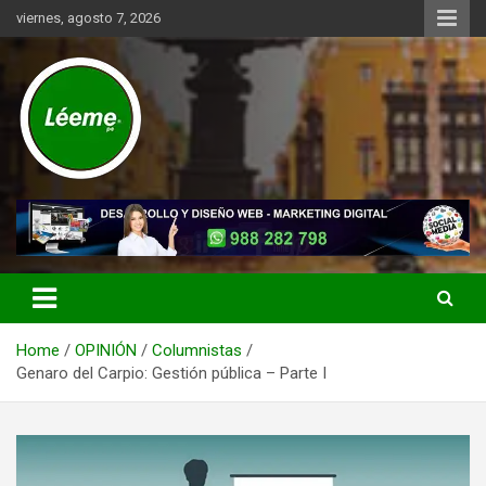
Skip
viernes, agosto 7, 2026
to
content
Noticias de actualidad del mundo distrital, vecinal, municipal y de
Léeme.pe
negocios a nivel de Lima Metropolitana, sin descuidar las noticias
de alcance nacional.
Home
OPINIÓN
Columnistas
Genaro del Carpio: Gestión pública – Parte I