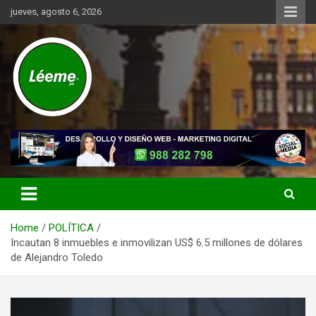
Skip
jueves, agosto 6, 2026
to
content
Noticias de actualidad del mundo distrital, vecinal, municipal y de
Léeme.pe
negocios a nivel de Lima Metropolitana, sin descuidar las noticias
de alcance nacional.
Home
POLÍTICA
Incautan 8 inmuebles e inmovilizan US$ 6.5 millones de dólares
de Alejandro Toledo