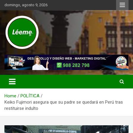
Skip
domingo, agosto 9, 2026
to
content
Noticias de actualidad del mundo distrital, vecinal, municipal y de
Léeme.pe
negocios a nivel de Lima Metropolitana, sin descuidar las noticias
de alcance nacional.
Home
POLÍTICA
Keiko Fujimori asegura que su padre se quedará en Perú tras
restituirse indulto