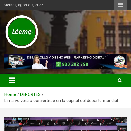
Skip
viernes, agosto 7, 2026
to
content
Noticias de actualidad del mundo distrital, vecinal, municipal y de
Léeme.pe
negocios a nivel de Lima Metropolitana, sin descuidar las noticias
de alcance nacional.
Home
DEPORTES
Lima volverá a convertirse en la capital del deporte mundial