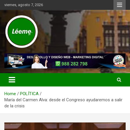
Skip
viernes, agosto 7, 2026
to
content
Noticias de actualidad del mundo distrital, vecinal, municipal y de
Léeme.pe
negocios a nivel de Lima Metropolitana, sin descuidar las noticias
de alcance nacional.
Home
POLÍTICA
María del Carmen Alva: desde el Congreso ayudaremos a salir
de la crisis