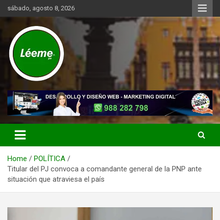
Skip
sábado, agosto 8, 2026
to
content
Noticias de actualidad del mundo distrital, vecinal, municipal y de
Léeme.pe
negocios a nivel de Lima Metropolitana, sin descuidar las noticias
de alcance nacional.
Home
POLÍTICA
Titular del PJ convoca a comandante general de la PNP ante
situación que atraviesa el país