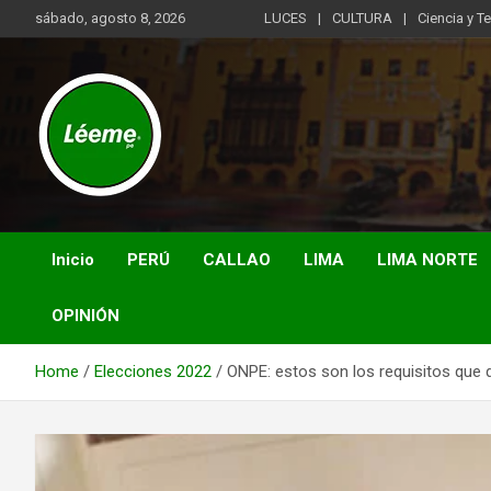
Skip
sábado, agosto 8, 2026
LUCES
CULTURA
Ciencia y T
to
content
Noticias de actualidad del mundo distrital, vecinal, municipal y
Léeme.pe
de negocios a nivel de Lima Metropolitana, sin descuidar las
noticias de alcance nacional.
Inicio
PERÚ
CALLAO
LIMA
LIMA NORTE
OPINIÓN
Home
Elecciones 2022
ONPE: estos son los requisitos que 