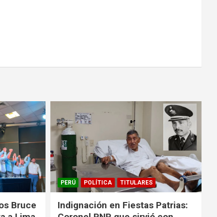
PERÚ
POLÍTICA
TITULARES
los Bruce
Indignación en Fiestas Patrias:
ra a Lima
Coronel PNP que sirvió con