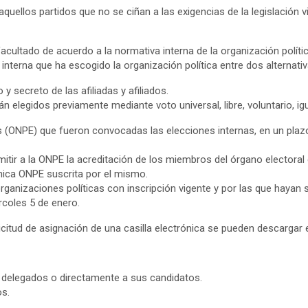
quellos partidos que no se ciñan a las exigencias de la legislación 
cultado de acuerdo a la normativa interna de la organización polític
nterna que ha escogido la organización política entre dos alternativ
o y secreto de las afiliadas y afiliados.
elegidos previamente mediante voto universal, libre, voluntario, igual
 (ONPE) que fueron convocadas las elecciones internas, en un plazo
mitir a la ONPE la acreditación de los miembros del órgano electoral 
rónica ONPE suscrita por el mismo.
anizaciones políticas con inscripción vigente y por las que hayan s
rcoles 5 de enero.
citud de asignación de una casilla electrónica se pueden descargar e
a delegados o directamente a sus candidatos.
os.