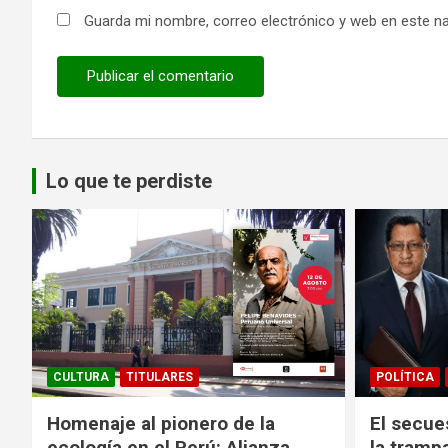
Guarda mi nombre, correo electrónico y web en este n
Lo que te perdiste
CULTURA
TITULARES
POLÍTICA
Homenaje al pionero de la
El secue
ecología en el Perú: Alianza
la tramp