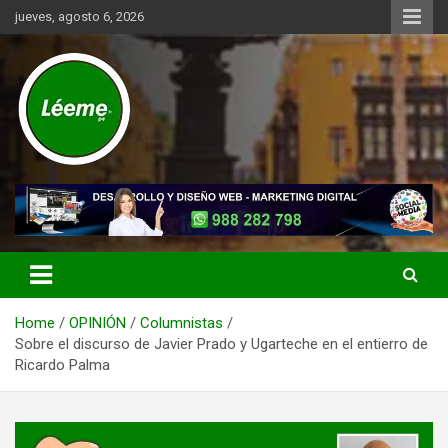
Skip
jueves, agosto 6, 2026
to
content
Noticias de actualidad del mundo distrital, vecinal, municipal y de
Léeme.pe
negocios a nivel de Lima Metropolitana, sin descuidar las noticias
de alcance nacional.
Home
OPINIÓN
Columnistas
Sobre el discurso de Javier Prado y Ugarteche en el entierro de
Ricardo Palma