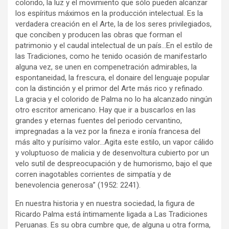
colorido, la luz y el movimiento que sólo pueden alcanzar
los espíritus máximos en la producción intelectual. Es la
verdadera creación en el Arte, la de los seres privilegiados,
que conciben y producen las obras que forman el
patrimonio y el caudal intelectual de un país…En el estilo de
las Tradiciones, como he tenido ocasión de manifestarlo
alguna vez, se unen en compenetración admirables, la
espontaneidad, la frescura, el donaire del lenguaje popular
con la distinción y el primor del Arte más rico y refinado.
La gracia y el colorido de Palma no lo ha alcanzado ningún
otro escritor americano. Hay que ir a buscarlos en las
grandes y eternas fuentes del periodo cervantino,
impregnadas a la vez por la fineza e ironía francesa del
más alto y purísimo valor…Agita este estilo, un vapor cálido
y voluptuoso de malicia y de desenvoltura cubierto por un
velo sutil de despreocupación y de humorismo, bajo el que
corren inagotables corrientes de simpatía y de
benevolencia generosa” (1952: 2241).
En nuestra historia y en nuestra sociedad, la figura de
Ricardo Palma está íntimamente ligada a Las Tradiciones
Peruanas. Es su obra cumbre que, de alguna u otra forma,