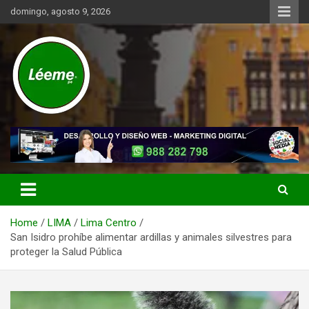
Skip
domingo, agosto 9, 2026
to
content
Noticias de actualidad del mundo distrital, vecinal, municipal y de
Léeme.pe
negocios a nivel de Lima Metropolitana, sin descuidar las noticias
de alcance nacional.
Home
LIMA
Lima Centro
San Isidro prohíbe alimentar ardillas y animales silvestres para
proteger la Salud Pública